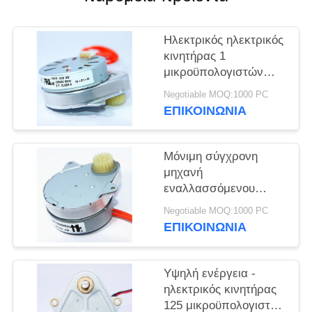
Ηλεκτρικός ηλεκτρικός
κινητήρας 1
μικροϋπολογιστών
εναλλασσόμενου
Negotiable MOQ:1000 PC
ρεύματος 115v Snp
ΕΠΙΚΟΙΝΩΝΙΑ
χαμηλής ισχύος
κατανάλωση
περιστροφής/λεπτό
Μόνιμη σύγχρονη
μηχανή
εναλλασσόμενου
ρεύματος 115v SNP,
Negotiable MOQ:1000 PC
σύγχρονη μηχανή
ΕΠΙΚΟΙΝΩΝΙΑ
60hz εναλλασσόμενου
ρεύματος
Υψηλή ενέργεια -
ηλεκτρικός κινητήρας
125 μικροϋπολογιστών