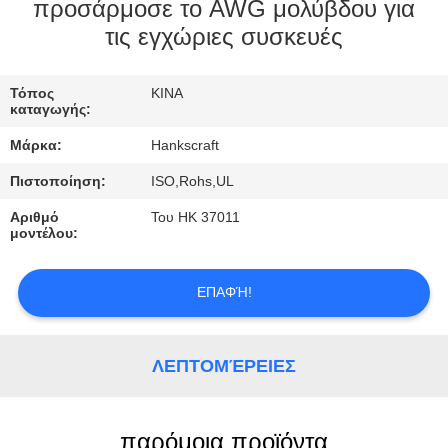
ΈΛΕΓΧΟΣ
προσάρμοσε το AWG μολύβδου για
τις εγχώριες συσκευές
ΜΑΣ
Τόπος
ΚΙΝΑ
ΕΛΆΤΕ
καταγωγής:
ΣΕ
Μάρκα:
Hankscraft
ΕΠΑΦΉ
Πιστοποίηση:
ISO,Rohs,UL
ΜΕ
Αριθμό
Του HK 37011
μοντέλου:
ΖΗΤΉΣΤΕ
ΈΝΑ
ΕΠΑΦΉ!
ΑΠΌΣΠΑΣΜΑ
ΛΕΠΤΟΜΈΡΕΙΕΣ
παρόμοια προϊόντα